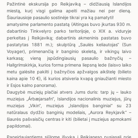
Pažintinė ekskursija po Reikjaviką – didžiausią Islandijos
miestą, kurį visgi galima apeiti mažiau nei per dieną.
Šiauriausioje pasaulio sostinėje tikrai yra ką pamatyti!
amatysime parlamento pastatą (Altingas buvo įkurtas 930 m.
dabartinio Tinkvelyro parko teritorijoje, o XIX a. viduryje
perkeltas į Reikjaviką; dabartinis akmeninis pastatas buvo
pastatytas 1881 m.); skulptūrą „Saulės keliautojas“ (Sun
Voyager), primenančią ir banginio skeletą, ir vikingų laivo
karkasą; vieną įspūdingiausių pasaulio bažnyčių –
Hallgrímskirkja, kurios forma primena liepsną lede (laisvo laiko
metu galėsite pakilti į bažnyčios apžvalgos aikštelę (bilieto
kaina apie 10 €), iš kurios atsiveria kvapą gniaužianti miesto
ir Esjos kalno panorama).
Daugybė muziejų plačiai atvers Jums duris: tarp jų – lauko
muziejus „Árbæjarsafn“, Islandijos nacionalinis muziejus, jūrų
muziejus „Vikin“, muziejus „Islandijos banginiai“ su 23
natūralaus dydžio banginių modeliais, „Aurora Reykjavík“ –
šiaurės pašvaisčių centras ir kiti (bilietai į muziejus apmokami
papildomai).
Pageidaujantiems siūlome išvyką į Reikjaneso pusiasalį prie