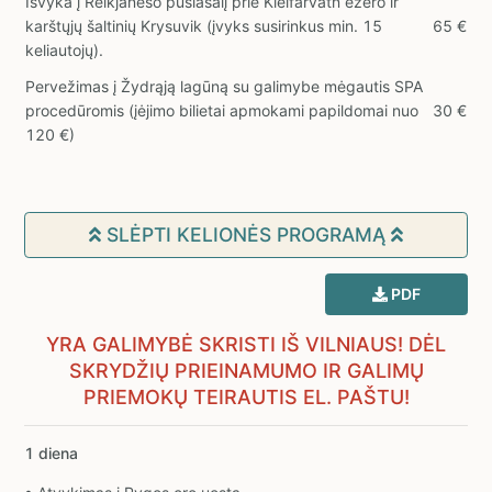
Išvyka į Reikjaneso pusiasalį prie Kleifarvatn ežero ir
karštųjų šaltinių Krysuvik (įvyks susirinkus min. 15
65 €
keliautojų).
Pervežimas į Žydrąją lagūną su galimybe mėgautis SPA
procedūromis (įėjimo bilietai apmokami papildomai nuo
30 €
120 €)
SLĖPTI KELIONĖS PROGRAMĄ
PDF
YRA GALIMYBĖ SKRISTI IŠ VILNIAUS! DĖL
SKRYDŽIŲ PRIEINAMUMO IR GALIMŲ
PRIEMOKŲ TEIRAUTIS EL. PAŠTU!
1 diena