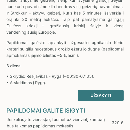
Toliau lankysime geizerių slėnį, kur išvysime garsųjį Geysir,
nuo kurio pavadinimo kilo bendras visų geizerių pavadinimas,
ir Strokkur – aktyvų geizerį, kuris kas 5 minutes išsiveržia į
orą iki 30 metrų aukščio. Taip pat pamatysime galingąjį
Gullfoss krioklį – gražiausią krioklį šalyje ir vieną
vandeningiausių Europoje.
Papildomai galėsite aplankyti užgesusio ugnikalnio Kerid
kraterį su giliu nuostabaus grožio ežeru jo dugne (papildomai
apmokamas įėjimo bilietas ~5 €/asm.).
6 diena
• Skrydis: Reikjavikas - Ryga (~00:30-07:05).
• Atskridimas į Rygą.
UŽSAKYTI
PAPILDOMAI GALITE ISIGYTI
Jei keliaujate vienas(a), tuomet už vienvietį kambarį
320 €
bus taikomas papildomas mokestis