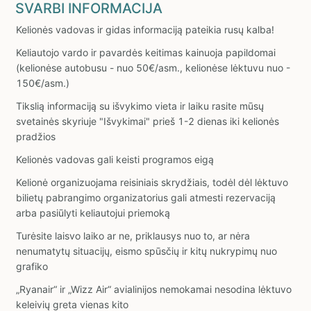
SVARBI INFORMACIJA
Kelionės vadovas ir gidas informaciją pateikia rusų kalba!
Keliautojo vardo ir pavardės keitimas kainuoja papildomai
(kelionėse autobusu - nuo 50€/asm., kelionėse lėktuvu nuo -
150€/asm.)
Tikslią informaciją su išvykimo vieta ir laiku rasite mūsų
svetainės skyriuje "Išvykimai" prieš 1-2 dienas iki kelionės
pradžios
Kelionės vadovas gali keisti programos eigą
Kelionė organizuojama reisiniais skrydžiais, todėl dėl lėktuvo
bilietų pabrangimo organizatorius gali atmesti rezervaciją
arba pasiūlyti keliautojui priemoką
Turėsite laisvo laiko ar ne, priklausys nuo to, ar nėra
nenumatytų situacijų, eismo spūsčių ir kitų nukrypimų nuo
grafiko
„Ryanair“ ir „Wizz Air“ avialinijos nemokamai nesodina lėktuvo
keleivių greta vienas kito