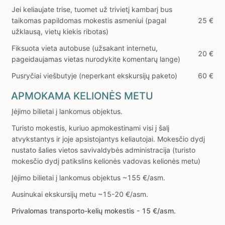
Jei keliaujate trise, tuomet už trivietį kambarį bus
taikomas papildomas mokestis asmeniui (pagal
25 €
užklausą, vietų kiekis ribotas)
Fiksuota vieta autobuse (užsakant internetu,
20 €
pageidaujamas vietas nurodykite komentarų lange)
Pusryčiai viešbutyje (neperkant ekskursijų paketo)
60 €
APMOKAMA KELIONĖS METU
Įėjimo bilietai į lankomus objektus.
Turisto mokestis, kuriuo apmokestinami visi į šalį
atvykstantys ir joje apsistojantys keliautojai. Mokesčio dydį
nustato šalies vietos savivaldybės administracija (turisto
mokesčio dydį patikslins kelionės vadovas kelionės metu)
Įėjimo bilietai į lankomus objektus ~155 €/asm.
Ausinukai ekskursijų metu ~15-20 €/asm.
Privalomas transporto-kelių mokestis - 15 €/asm.