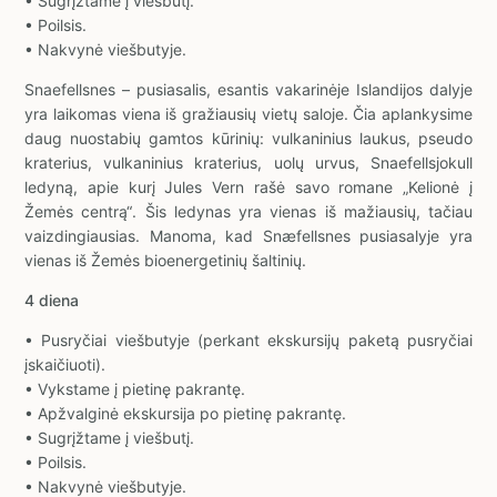
• Sugrįžtame į viešbutį.
• Poilsis.
• Nakvynė viešbutyje.
Snaefellsnes – pusiasalis, esantis vakarinėje Islandijos dalyje
yra laikomas viena iš gražiausių vietų saloje. Čia aplankysime
daug nuostabių gamtos kūrinių: vulkaninius laukus, pseudo
kraterius, vulkaninius kraterius, uolų urvus, Snaefellsjokull
ledyną, apie kurį Jules Vern rašė savo romane „Kelionė į
Žemės centrą“. Šis ledynas yra vienas iš mažiausių, tačiau
vaizdingiausias. Manoma, kad Snæfellsnes pusiasalyje yra
vienas iš Žemės bioenergetinių šaltinių.
4 diena
• Pusryčiai viešbutyje (perkant ekskursijų paketą pusryčiai
įskaičiuoti).
• Vykstame į pietinę pakrantę.
• Apžvalginė ekskursija po pietinę pakrantę.
• Sugrįžtame į viešbutį.
• Poilsis.
• Nakvynė viešbutyje.