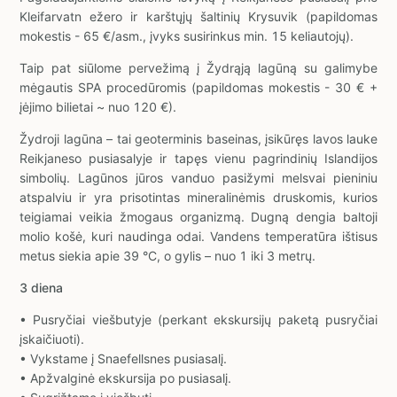
Kleifarvatn ežero ir karštųjų šaltinių Krysuvik (papildomas
mokestis - 65 €/asm., įvyks susirinkus min. 15 keliautojų).
Taip pat siūlome pervežimą į Žydrąją lagūną su galimybe
mėgautis SPA procedūromis (papildomas mokestis - 30 € +
įėjimo bilietai ~ nuo 120 €).
Žydroji lagūna – tai geoterminis baseinas, įsikūręs lavos lauke
Reikjaneso pusiasalyje ir tapęs vienu pagrindinių Islandijos
simbolių. Lagūnos jūros vanduo pasižymi melsvai pieniniu
atspalviu ir yra prisotintas mineralinėmis druskomis, kurios
teigiamai veikia žmogaus organizmą. Dugną dengia baltoji
molio košė, kuri naudinga odai. Vandens temperatūra ištisus
metus siekia apie 39 °C, o gylis – nuo 1 iki 3 metrų.
3 diena
• Pusryčiai viešbutyje (perkant ekskursijų paketą pusryčiai
įskaičiuoti).
• Vykstame į Snaefellsnes pusiasalį.
• Apžvalginė ekskursija po pusiasalį.