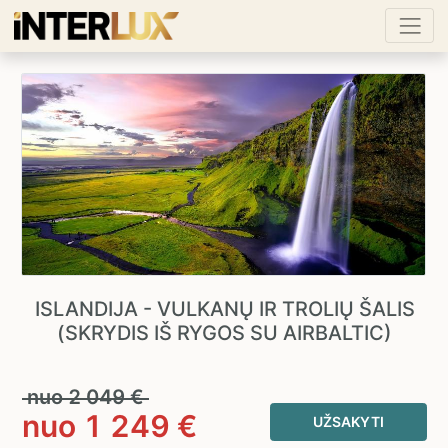
ISLANDIJA - VULKANŲ IR TROLIŲ ŠALIS
(SKRYDIS IŠ RYGOS SU AIRBALTIC)
nuo
2 049
€
nuo
1 249
€
UŽSAKYTI