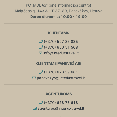
PC „MOLAS” (prie informacijos centro)
Klaipėdos g. 143 A, LT-37189, Panevėžys, Lietuva
Darbo dienomis: 10:00 - 19:00
KLIENTAMS
(+370)
527 86 835
(+370)
650 51 568
info@interluxtravel.lt
KLIENTAMS PANEVĖŽYJE
(+370)
673 59 661
panevezys@interluxtravel.lt
AGENTŪROMS
(+370)
678 78 618
agenturos@interluxtravel.lt