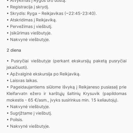
• Atvykimas į Rygos oro uostą.
• Registracija į skrydį.
• Skrydis: Ryga – Reikjavikas (~22:45-23:40).
• Atskridimas į Reikjaviką.
• Pervežimas į viešbutį.
• Įsikūrimas viešbutyje.
• Nakvynė viešbutyje.
2 diena
• Pusryčiai viešbutyje (perkant ekskursijų paketą pusryčiai
įskaičiuoti).
• Apžvalginė ekskursija po Reikjaviką.
• Laisvas laikas.
• Pageidaujantiems siūlome išvyką į Reikjaneso pusiasalį prie
Kleifarvatn ežero ir karštųjų šaltinių Krysuvik (papildomas
mokestis - 65 €/asm., įvyks susirinkus min. 15 keliautojų).
• Nakvynė viešbutyje.
• Sugrįžtame į viešbutį.
• Poilsis.
• Nakvynė viešbutyje.