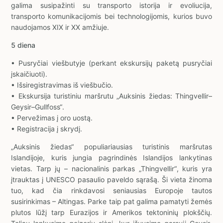
galima susipažinti su transporto istorija ir evoliucija,
transporto komunikacijomis bei technologijomis, kurios buvo
naudojamos XIX ir XX amžiuje.
5 diena
• Pusryčiai viešbutyje (perkant ekskursijų paketą pusryčiai
įskaičiuoti).
• Išsiregistravimas iš viešbučio.
• Ekskursija turistiniu maršrutu „Auksinis žiedas: Thingvellir–
Geysir–Gullfoss“.
• Pervežimas į oro uostą.
• Registracija į skrydį.
„Auksinis žiedas“ populiariausias turistinis maršrutas
Islandijoje, kuris jungia pagrindinės Islandijos lankytinas
vietas. Tarp jų – nacionalinis parkas „Thingvellir“, kuris yra
įtrauktas į UNESCO pasaulio paveldo sąrašą. Ši vieta žinoma
tuo, kad čia rinkdavosi seniausias Europoje tautos
susirinkimas – Altingas. Parke taip pat galima pamatyti žemės
plutos lūžį tarp Eurazijos ir Amerikos tektoninių plokščių.