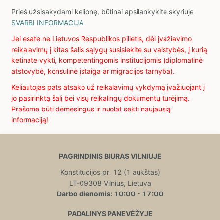
Prieš užsisakydami kelionę, būtinai apsilankykite skyriuje
SVARBI INFORMACIJA
Jei esate ne Lietuvos Respublikos pilietis, dėl įvažiavimo
reikalavimų į kitas šalis sąlygų susisiekite su valstybės, į kurią
ketinate vykti, kompetentingomis institucijomis (diplomatinė
atstovybė, konsulinė įstaiga ar migracijos tarnyba).
Keliautojas pats atsako už reikalavimų vykdymą įvažiuojant į
jo pasirinktą šalį bei visų reikalingų dokumentų turėjimą.
Prašome būti dėmesingus ir nuolat sekti naujausią
informaciją!
PAGRINDINIS BIURAS VILNIUJE
Konstitucijos pr. 12 (1 aukštas)
LT-09308 Vilnius, Lietuva
Darbo dienomis: 10:00 - 17:00
PADALINYS PANEVĖŽYJE