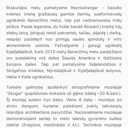
Ekskursijos metu pamatysime Reynisdrangar - bazalto
kolonas (vieną gražiausių gamtos darinių, susiformavusių
ugnikalnio išsiveržimo metu), taip pat vadinamuosius trolių
pirštus. Pasak legendos, du troliai bandė ištraukti į krantą trijų
stiebų laivą, įstrigusį netoli pakrantės, tačiau, įsijautę į darbą,
nespėjo pasislėpti nuo pirmųjų saulės spindulių ir virto
akmeninėmis uolomis. Pažvelgsime į garsųjį ugnikalnį
Eyjafjallajökull, kuris 2010 metų išsiveržimų metu paralyžiavo
oro susisiekimą virš dalies Šiaurės Amerikos ir didžiosios
Europos dalies. Taip pat pamatysime Seljalandsfoss ir
Skógafoss krioklius, Mýrdalsjökull ir Eyjafjallajökull ledynus,
Hekla ir Katla ugnikalnius.
Turėsite galimybę apsilankyti etnografiniame muziejuje
"Skogar" (papildomas mokestis už įėjimo bilietą ~20 €/asm.).
Šį muziejų sudaro trys dalys. Viena iš dalių - muziejus po
atviru dangumi, kuriame pateikiami įvairių laikotarpių
Islandijos architektūros pavyzdžiai. Nacionaliniame muziejuje
demonstruojami senieji to meto islandų gyvenimo buities
daiktai (žvejybos, medžioklės ir kt.). Technikos muziejuje