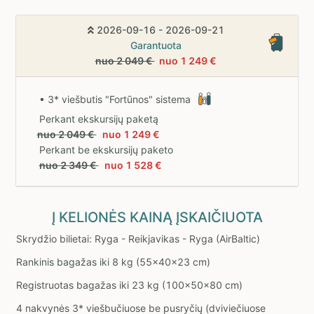
2026-09-16 - 2026-09-21
Garantuota
nuo 2 049 €
nuo 1 249 €
• 3* viešbutis "Fortūnos" sistema
Perkant ekskursijų paketą
nuo 2 049 €
nuo 1 249 €
Perkant be ekskursijų paketo
nuo 2 349 €
nuo 1 528 €
Į KELIONĖS KAINĄ ĮSKAIČIUOTA
Skrydžio bilietai: Ryga - Reikjavikas - Ryga (AirBaltic)
Rankinis bagažas iki 8 kg (55x40x23 cm)
Registruotas bagažas iki 23 kg (100x50x80 cm)
4 nakvynės 3* viešbučiuose be pusryčių (dviviečiuose