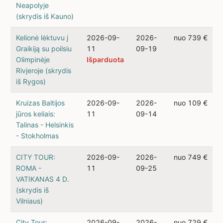
Neapolyje
(skrydis iš Kauno)
Kelionė lėktuvu į
2026-09-
2026-
nuo 739 €
Graikiją su poilsiu
11
09-19
Olimpinėje
Išparduota
Rivjeroje (skrydis
iš Rygos)
Kruizas Baltijos
2026-09-
2026-
nuo 109 €
jūros keliais:
11
09-14
Talinas - Helsinkis
- Stokholmas
CITY TOUR:
2026-09-
2026-
nuo 749 €
ROMA -
11
09-25
VATIKANAS 4 D.
(skrydis iš
Vilniaus)
City Tour:
2026-09-
2026-
nuo 729 €