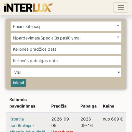
Pasirinkite šalį
Išpardavimas/Specialūs pasiūlymai
Ieškoti
Kelionės
pavadinimas
Pradžia
Pabaiga
Kaina
Kroatija -
2026-09-
2026-
nuo 669 €
Juodkalnija -
09
09-16
Albanija (skrydis iš
Išparduota