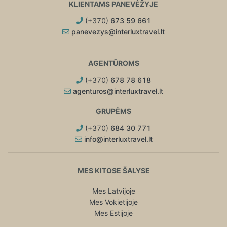
KLIENTAMS PANEVĖŽYJE
(+370)
673 59 661
panevezys@interluxtravel.lt
AGENTŪROMS
(+370)
678 78 618
agenturos@interluxtravel.lt
GRUPĖMS
(+370)
684 30 771
info@interluxtravel.lt
MES KITOSE ŠALYSE
Mes Latvijoje
Mes Vokietijoje
Mes Estijoje