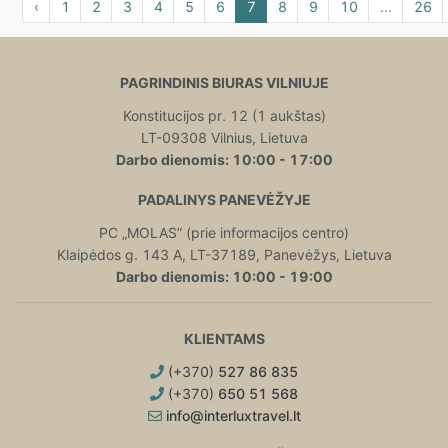
‹
1
2
3
4
5
6
7
8
9
10
...
26
PAGRINDINIS BIURAS VILNIUJE
Konstitucijos pr. 12 (1 aukštas)
LT-09308 Vilnius, Lietuva
Darbo dienomis: 10:00 - 17:00
PADALINYS PANEVĖŽYJE
PC „MOLAS” (prie informacijos centro)
Klaipėdos g. 143 A, LT-37189, Panevėžys, Lietuva
Darbo dienomis: 10:00 - 19:00
KLIENTAMS
(+370)
527 86 835
(+370)
650 51 568
info@interluxtravel.lt