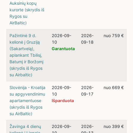
Auksinių kopų
kurorte (skrydis iš
Rygos su
AirBaltic)
Pažintinė 9 d.
2026-09-
2026-
nuo 759 €
kelionė į Gruziją
10
09-18
(Sakartvelą),
Garantuota
aplankant Tbilisį,
Batumį ir Boržomį
(skrydis iš Rygos
su Airbaltic)
Slovėnija - Kroatija
2026-09-
2026-
nuo 669 €
su apgyvendinimu
10
09-17
apartamentuose
Išparduota
(skrydis iš Rygos
su AirBaltic)
Žavinga 4 dienų
2026-09-
2026-
nuo 399 €
kelionė į Liepoją
10
09-13